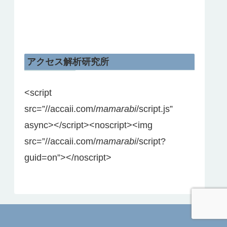
アクセス解析研究所
<script
src=”//accaii.com/
mamarabi
/script.js”
async></script><noscript><img
src=”//accaii.com/
mamarabi
/script?
guid=on”></noscript>