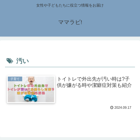
女性や子どもたちに役立つ情報をお届け
ママラビ!
汚い
トイトレで外出先が汚い時は?子
子育て
供が嫌がる時や潔癖症対策も紹介
2024.09.17