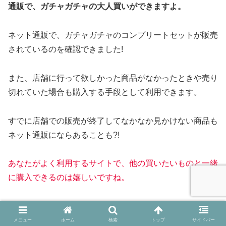
通販で、ガチャガチャの大人買いができますよ。
ネット通販で、ガチャガチャのコンプリートセットが販売
されているのを確認できました!
また、店舗に行って欲しかった商品がなかったときや売り
切れていた場合も購入する手段として利用できます。
すでに店舗での販売が終了してなかなか見かけない商品も
ネット通販にならあることも?!
あなたがよく利用するサイトで、他の買いたいものと一緒
に
購入できるのは嬉しいですね。
＞＞
ガチャガチャのコンプリートセットを探す
チェック
【楽天】
メニュー
ホーム
検索
トップ
サイドバー