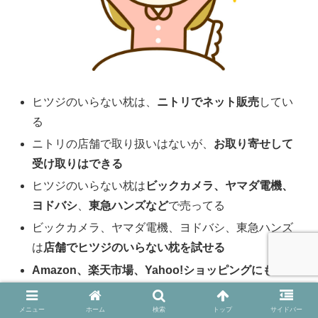
ヒツジのいらない枕は、
ニトリでネット販売
してい
る
ニトリの店舗で取り扱いはないが、
お
取り寄せして
受け取りはできる
ヒツジのいらない枕は
ビックカメラ、ヤマダ電機、
ヨドバシ
、
東急ハンズなど
で売ってる
ビックカメラ、ヤマダ電機、ヨドバシ、東急ハンズ
は
店舗でヒツジのいらない枕を試せる
Amazon、楽天市場、Yahoo!ショッピングにも、ヒ
ツジのいらない枕の公式ショップ
がある
ヒツジのいらない枕を
楽天市場で買うと30日間のお
メニュー
ホーム
検索
トップ
サイドバー