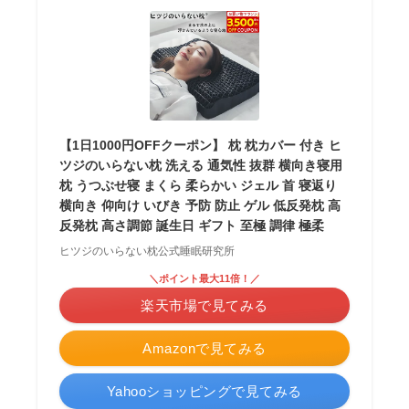
【1日1000円OFFクーポン】 枕 枕カバー 付き ヒ
ツジのいらない枕 洗える 通気性 抜群 横向き寝用
枕 うつぶせ寝 まくら 柔らかい ジェル 首 寝返り
横向き 仰向け いびき 予防 防止 ゲル 低反発枕 高
反発枕 高さ調節 誕生日 ギフト 至極 調律 極柔
ヒツジのいらない枕公式睡眠研究所
＼ポイント最大11倍！／
楽天市場で見てみる
Amazonで見てみる
Yahooショッピングで見てみる