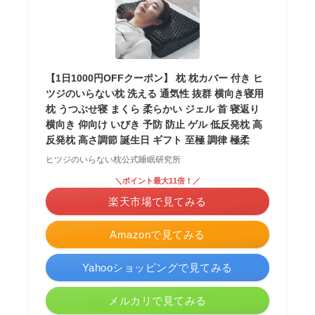
【1日1000円OFFクーポン】 枕 枕カバー 付き ヒ
ツジのいらない枕 洗える 通気性 抜群 横向き寝用
枕 うつぶせ寝 まくら 柔らかい ジェル 首 寝返り
横向き 仰向け いびき 予防 防止 ゲル 低反発枕 高
反発枕 高さ調節 誕生日 ギフト 至極 調律 極柔
ヒツジのいらない枕公式睡眠研究所
＼ポイント最大11倍！／
楽天市場で見てみる
Amazonで見てみる
Yahooショッピングで見てみる
メルカリで見てみる