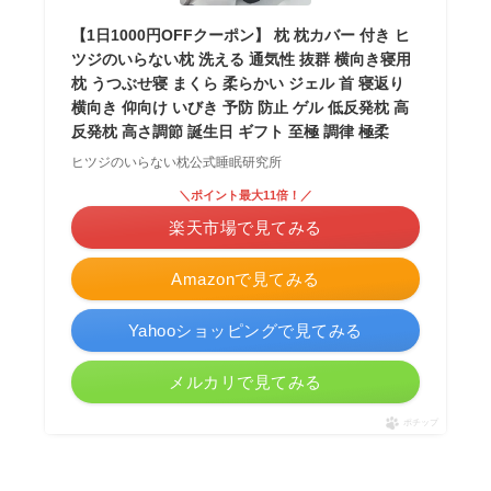
【1日1000円OFFクーポン】 枕 枕カバー 付き ヒ
ツジのいらない枕 洗える 通気性 抜群 横向き寝用
枕 うつぶせ寝 まくら 柔らかい ジェル 首 寝返り
横向き 仰向け いびき 予防 防止 ゲル 低反発枕 高
反発枕 高さ調節 誕生日 ギフト 至極 調律 極柔
ヒツジのいらない枕公式睡眠研究所
＼ポイント最大11倍！／
楽天市場で見てみる
Amazonで見てみる
Yahooショッピングで見てみる
メルカリで見てみる
ポチップ