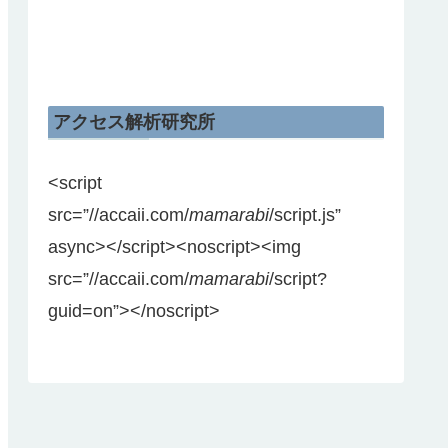
アクセス解析研究所
<script
src=”//accaii.com/
mamarabi
/script.js”
async></script><noscript><img
src=”//accaii.com/
mamarabi
/script?
guid=on”></noscript>