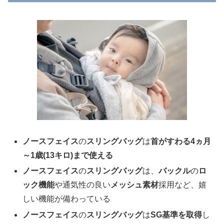
ノースフェイス
の
スリングバッグ
は
首がすわる4ヵ月
～1歳(13キロ)まで使える
ノースフェイス
の
スリングバッグ
は、
バックル
の
ロ
ック機能
や通気性の良い
メッシュ素材
採用など、嬉
しい機能が備わっている
ノースフェイス
の
スリングバッグ
は
SG基準を取得
し