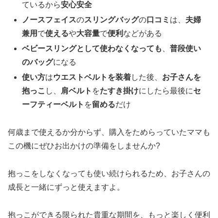
ているから
安心安全
ノースフェイス
の
スリングバッグ
の
口コミ
は、
夫婦
兼用
で
使える
や
大容量
で
便利
などがある
ベビースリングとして使わなくなっても
、
普段使い
のバッグ
になる
使い方
は
ウエストベルトを装着
した後、
お子さんを
抱っこ
し、
肩ベルト
を
たすき掛け
にしたら最後に
セ
ーフティーベルト
を
留める
だけ
何歳まで使えるか分からず、購入をためらっていたママも
この機にぜひお出かけの準備をしませんか?
抱っこをしなくなっても使い続けられるため、お子さんの
成長と一緒にずっと使えますよ。
抱っこができる限られた貴重な期間を、もっと楽しく便利