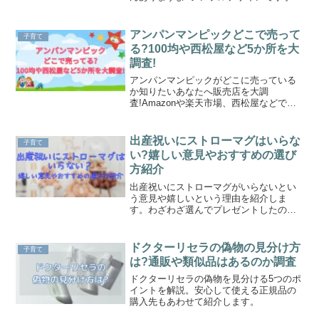
入学から大人になっても長く使える無印
の木製デスクは幅広い年代から人気で
す。おすすめのポイントや、後悔しない
アンパンマンピックどこで売って
子育て
選び方も紹介いたします。
る?100均や西松屋など5か所を大
調査!
アンパンマンピックがどこに売っている
か知りたいあなたへ販売店を大調
査!Amazonや楽天市場、西松屋などで売
ってます。100均にあるかや安くて安全な
手作りピックも紹介します。アンパンマ
ンピックを確実に手に入れて子供が大喜
出産祝いにストローマグはいらな
子育て
びするお弁当を作ってあげましょう!
い?嬉しい意見やおすすめの選び
方紹介
出産祝いにストローマグがいらないとい
う意見や嬉しいという理由を紹介しま
す。わざわざ選んでプレゼントしたのに
喜んでもらえないのは嫌ですよね。赤ち
ゃんが使いやすくて喜んでもらえるスト
ローマグの選び方も紹介しているのでぜ
ドクターリセラの偽物の見分け方
子育て
ひ参考にしてくださいね。
は?通販や類似品はあるのか調査
ドクターリセラの偽物を見分ける5つのポ
イントを解説。安心して使える正規品の
購入先もあわせて紹介します。