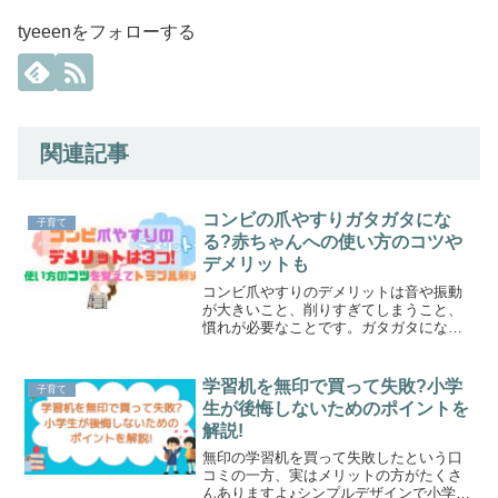
tyeeenをフォローする
関連記事
コンビの爪やすりガタガタにな
子育て
る?赤ちゃんへの使い方のコツや
デメリットも
コンビ爪やすりのデメリットは音や振動
が大きいこと、削りすぎてしまうこと、
慣れが必要なことです。ガタガタになら
ない方法や、爪を安全にキレイに仕上げ
られるコツ、アタッチメントの替えが購
入できる場所についても紹介するので、
学習机を無印で買って失敗?小学
子育て
ぜひ参考にしてくださいね。
生が後悔しないためのポイントを
解説!
無印の学習机を買って失敗したという口
コミの一方、実はメリットの方がたくさ
んありますよ♪シンプルデザインで小学校