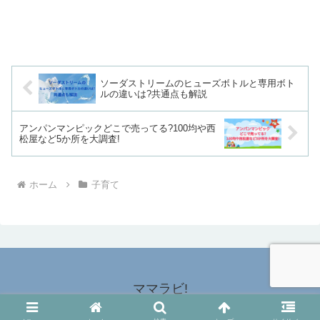
ソーダストリームのヒューズボトルと専用ボト
ルの違いは?共通点も解説
アンパンマンピックどこで売ってる?100均や西
松屋など5か所を大調査!
ホーム
子育て
ママラビ!
© 2024 ママラビ!.