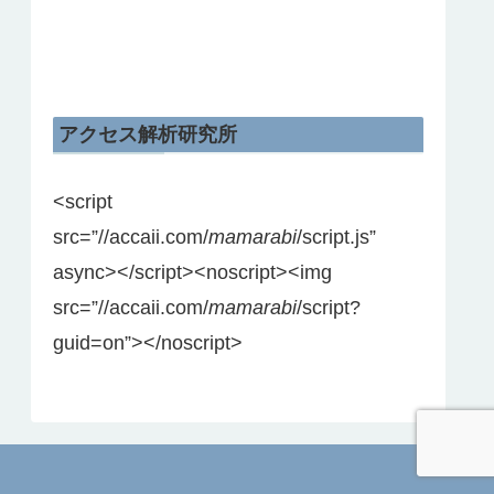
アクセス解析研究所
<script
src=”//accaii.com/
mamarabi
/script.js”
async></script><noscript><img
src=”//accaii.com/
mamarabi
/script?
guid=on”></noscript>