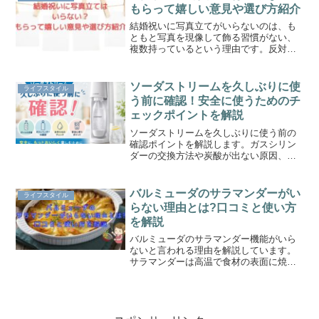
参考にしてください。
もらって嬉しい意見や選び方紹介
結婚祝いに写真立てがいらないのは、も
ともと写真を現像して飾る習慣がない、
複数持っているという理由です。反対
に、一生の思い出として結婚式の写真を
飾れるから嬉しいという意見もありまし
た。写真立ての選び方やもらって嬉しい
ソーダストリームを久しぶりに使
ライフスタイル
贈り物を3つ紹介します。
う前に確認！安全に使うためのチ
ェックポイントを解説
ソーダストリームを久しぶりに使う前の
確認ポイントを解説します。ガスシリン
ダーの交換方法や炭酸が出ない原因、ボ
トルの確認事項、再使用時の注意点をわ
かりやすく紹介。安全に使い始めたい方
はぜひ参考にしてください。
バルミューダのサラマンダーがい
ライフスタイル
らない理由とは?口コミと使い方
を解説
バルミューダのサラマンダー機能がいら
ないと言われる理由を解説しています。
サラマンダーは高温で食材の表面に焼き
目を入れて、トーストだけではなくグラ
タンなどの仕上げにも使用。記事でサラ
マンダー機能の良さがよくわかり、一度
は使ってみたくなりますよ♪