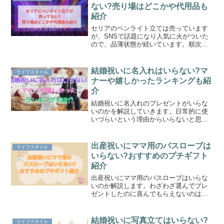
ない?売り場はどこかや代用品も
紹介
セリアのペンライト立ては売っています
が、SNSで話題になり人気に火がついた
ので、品薄状態が続いています。順次入
荷するので大丈夫ですよ。売ってないと
きの取り寄せ方法や売り場、おすすめの
代用品についても3つ紹介していますので
結婚祝いに名入れはいらない?マ
ライフスタイル
ぜひ参考にしてくださいね。
ナーや嬉しかったランキングも紹
介
結婚祝いに名入れのプレゼントがいらな
いのかを解説していきます。日常的に使
いづらいという理由からいらないと思わ
れることもあります。逆に、世界に1つだ
けの特別なものとして喜んでくれる人も
います。それぞれ詳しく解説していくの
出産祝いにママ用のバスローブは
ライフスタイル
でぜひ参考にして下さい。
いらない?おすすめのプチギフト
紹介
出産祝いにママ用のバスローブはいらな
いのか解説します。わざわざ選んでプレ
ゼントしたのに喜んでもらえないのは悲
しいですよね。バスローブは以外にもマ
マに喜ばれるおすすめのプチギフトやリ
ラックスアイテムも紹介しますのでぜひ
結婚祝いに写真立てはいらない?
ライフスタイル